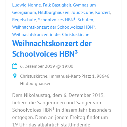
Ludwig Nonne
,
Falk Bastigkeit
,
Gymnasium
Georgianum
,
Hildburghausen
,
Joliot-Curie
,
Konzert
,
Regelschule
,
Schoolvoices HBN³
,
Schulen
,
Weihnachtskonzert der Schoolvoices HBN³
,
Weihnachtskonzert in der Christuskirche
Weihnachtskonzert der
Schoolvoices HBN³
6. Dezember 2019
@
19:00
Christuskirche, Immanuel-Kant-Platz 1, 98646
Hildburghausen
Dem Nikolaustag, dem 6. Dezember 2019,
fiebern die Sängerinnen und Sänger von
Schoolvoices HBN³ in diesem Jahr besonders
entgegen. Denn an jenem Freitag findet um
19 Uhr das alljährlich stattfindende