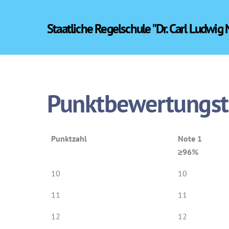
Skip
to
Staatliche Regelschule "Dr. Carl Ludwig
content
Punktbewertungst
Punktzahl
Note 1
≥96%
10
10
11
11
12
12