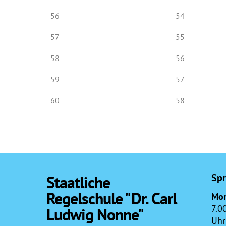
56
54
57
55
58
56
59
57
60
58
Spr
Staatliche
Regelschule "Dr. Carl
Mon
7.0
Ludwig Nonne"
Uhr