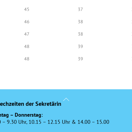
45
37
46
38
47
38
48
39
48
39
Back
echzeiten der Sekretärin
To
Top
tag – Donnerstag:
0 – 9.30 Uhr, 10.15 – 12.15 Uhr & 14.00 – 15.00