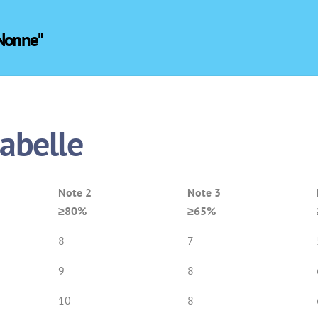
 Nonne"
abelle
Note 2
Note 3
≥80%
≥65%
8
7
9
8
10
8