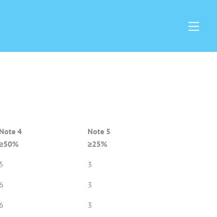
Men
Note 4
Note 5
≥50%
≥25%
5
3
6
3
6
3