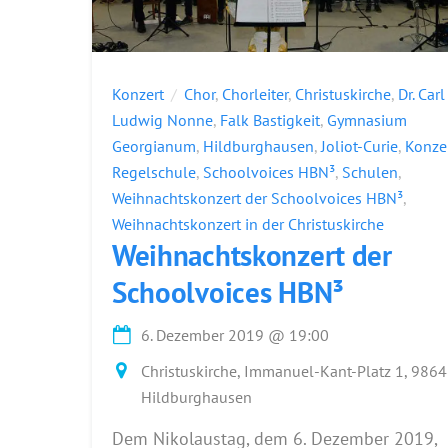
Konzert
Chor
,
Chorleiter
,
Christuskirche
,
Dr. Carl
Ludwig Nonne
,
Falk Bastigkeit
,
Gymnasium
Georgianum
,
Hildburghausen
,
Joliot-Curie
,
Konze
Regelschule
,
Schoolvoices HBN³
,
Schulen
,
Weihnachtskonzert der Schoolvoices HBN³
,
Weihnachtskonzert in der Christuskirche
Weihnachtskonzert der
Schoolvoices HBN³
6. Dezember 2019
@
19:00
Christuskirche, Immanuel-Kant-Platz 1, 986
Hildburghausen
Dem Nikolaustag, dem 6. Dezember 2019,