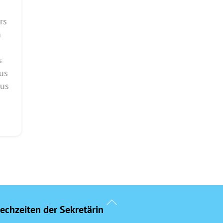
rs
m
s
us
aus
Back
echzeiten der Sekretärin
To