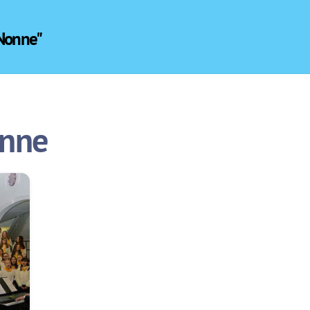
 Nonne"
onne