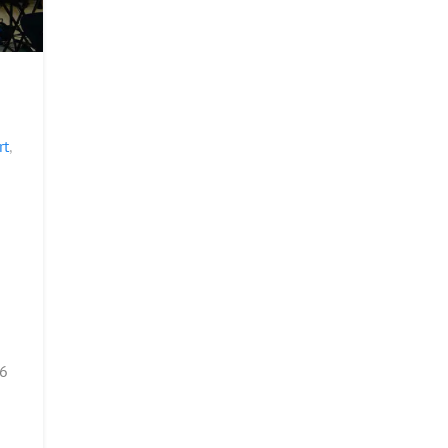
rt
,
46