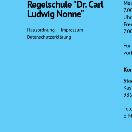
Regelschule "Dr. Carl
Mon
7.0
Ludwig Nonne"
Uhr
Fre
Hausordnung
Impressum
7.0
Datenschutzerklärung
Für
vor
Kon
Sta
Kas
986
Tel
E-M