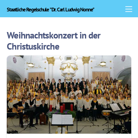
Skip
M
Staatliche Regelschule "Dr. Carl Ludwig Nonne"
to
content
Weihnachtskonzert in der
Christuskirche