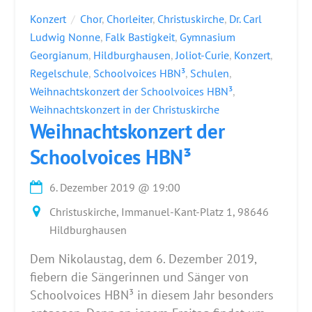
Konzert
Chor
,
Chorleiter
,
Christuskirche
,
Dr. Carl
Ludwig Nonne
,
Falk Bastigkeit
,
Gymnasium
Georgianum
,
Hildburghausen
,
Joliot-Curie
,
Konzert
,
Regelschule
,
Schoolvoices HBN³
,
Schulen
,
Weihnachtskonzert der Schoolvoices HBN³
,
Weihnachtskonzert in der Christuskirche
Weihnachtskonzert der
Schoolvoices HBN³
6. Dezember 2019
@
19:00
Christuskirche, Immanuel-Kant-Platz 1, 98646
Hildburghausen
Dem Nikolaustag, dem 6. Dezember 2019,
fiebern die Sängerinnen und Sänger von
Schoolvoices HBN³ in diesem Jahr besonders