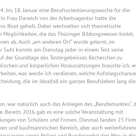
. bis 18. Januar eine Berufsorientierungswoche für die
rin Frau Darwich von der Arbeitsagentur hatte die
ns Boot geholt. Dabei wechselten sich theoretische
ven Möglichkeiten, die das Thüringer Bildungswesen bietet,
nen ab. Auch „am anderen Ort“ wurde gelernt, im
r Suhl konnte am Dienstag jeder in einem Test seine
uf der Grundlage des Testergebnisses Recherchen zu
lischen und körperlichen Voraussetzungen brauche ich, w
rbeiten, was werde ich verdienen, welche Aufstiegschance
cheidung, die im Idealfall ein ganzes Berufsleben lang die
n, war natürlich auch das Anliegen des „Berufemarktes“, 
. Bereits 2016 gab es eine solche Veranstaltung mit
dungen von Schülern und Firmen. Diesmal fanden 23 Fir
hen und kaufmännischen Bereich, aber auch weiterführen
leusingen sowie Polizei und Bundeswehr) den Weg in die