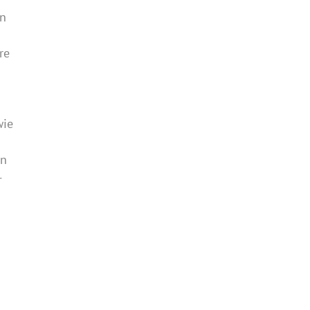
rn
re
wie
en
-