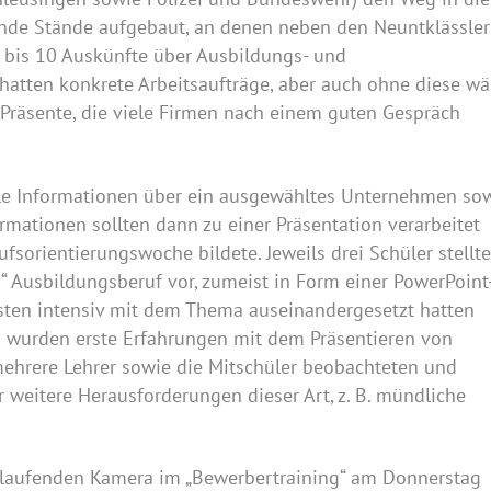
ende Stände aufgebaut, an denen neben den Neuntklässle
7 bis 10 Auskünfte über Ausbildungs- und
 hatten konkrete Arbeitsaufträge, aber auch ohne diese wä
 Präsente, die viele Firmen nach einem guten Gespräch
lle Informationen über ein ausgewähltes Unternehmen so
rmationen sollten dann zu einer Präsentation verarbeitet
fsorientierungswoche bildete. Jeweils drei Schüler stellt
 Ausbildungsberuf vor, zumeist in Form einer PowerPoint
eisten intensiv mit dem Thema auseinandergesetzt hatten
 wurden erste Erfahrungen mit dem Präsentieren von
mehrere Lehrer sowie die Mitschüler beobachteten und
 weitere Herausforderungen dieser Art, z. B. mündliche
itlaufenden Kamera im „Bewerbertraining“ am Donnerstag