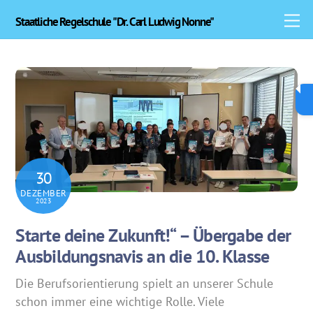
Skip
M
Staatliche Regelschule "Dr. Carl Ludwig Nonne"
to
content
30
DEZEMBER
2023
Starte deine Zukunft!“ – Übergabe der
Ausbildungsnavis an die 10. Klasse
Die Berufsorientierung spielt an unserer Schule
schon immer eine wichtige Rolle. Viele