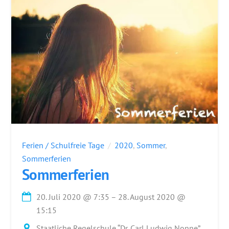
Ferien / Schulfreie Tage
2020
,
Sommer
,
Sommerferien
Sommerferien
20. Juli 2020
@
7:35
–
28. August 2020
@
15:15
Staatliche Regelschule “Dr. Carl Ludwig Nonne”,