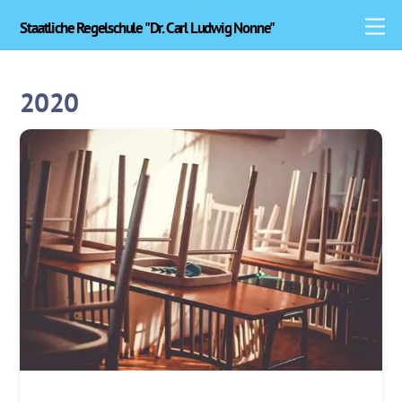
Skip
M
Staatliche Regelschule "Dr. Carl Ludwig Nonne"
to
content
2020