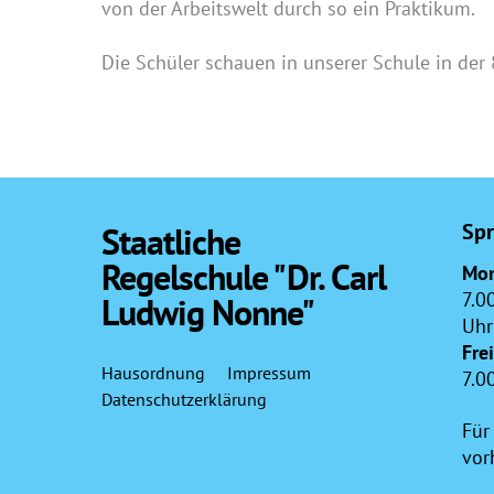
von der Arbeitswelt durch so ein Praktikum.
Die Schüler schauen in unserer Schule in der 
Spr
Staatliche
Regelschule "Dr. Carl
Mon
7.0
Ludwig Nonne"
Uhr
Fre
Hausordnung
Impressum
7.0
Datenschutzerklärung
Für
vor