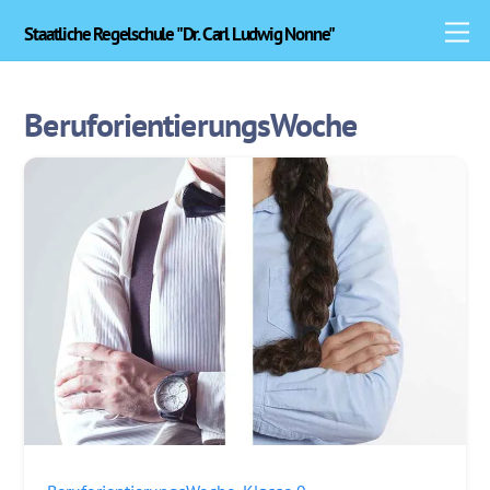
Skip
M
Staatliche Regelschule "Dr. Carl Ludwig Nonne"
to
content
BeruforientierungsWoche