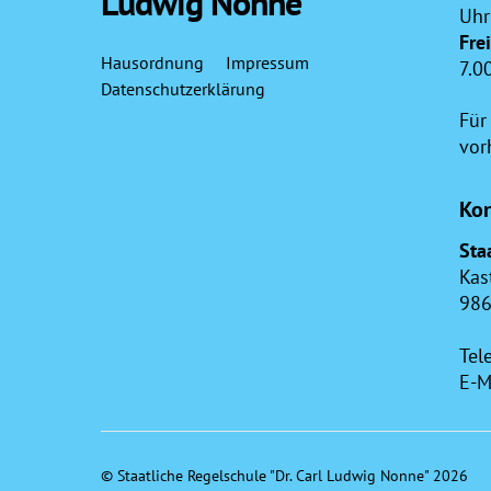
Ludwig Nonne"
Uhr
Fre
Hausordnung
Impressum
7.0
Datenschutzerklärung
Für
vor
Kon
Sta
Kas
986
Tel
E-M
©
Staatliche Regelschule "Dr. Carl Ludwig Nonne"
2026