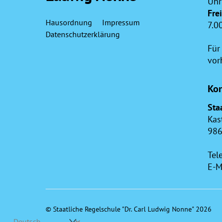
Uhr
Fre
Hausordnung
Impressum
7.0
Datenschutzerklärung
Für
vor
Kon
Sta
Kas
986
Tel
E-M
©
Staatliche Regelschule "Dr. Carl Ludwig Nonne"
2026