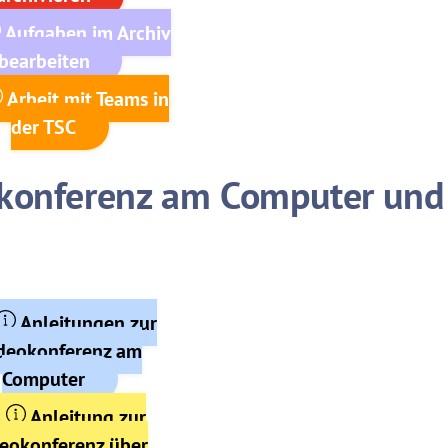
Aufgaben im Archiv
bearbeiten
Arbeit mit Teams in
der TSC
okonferenz am Computer und
Anleitungen zur
deokonferenz am
Computer
Anleitung zur
eokonferenz über