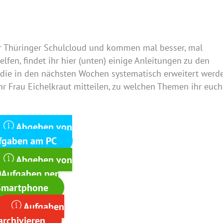
er Thüringer Schulcloud und kommen mal besser, mal
lfen, findet ihr hier (unten) einige Anleitungen zu den
 die in den nächsten Wochen systematisch erweitert werd
ihr Frau Eichelkraut mitteilen, zu welchen Themen ihr euch
Abgeben von
fgaben am PC
Abgeben von
Aufgaben per
Smartphone
Aufgaben
archivieren