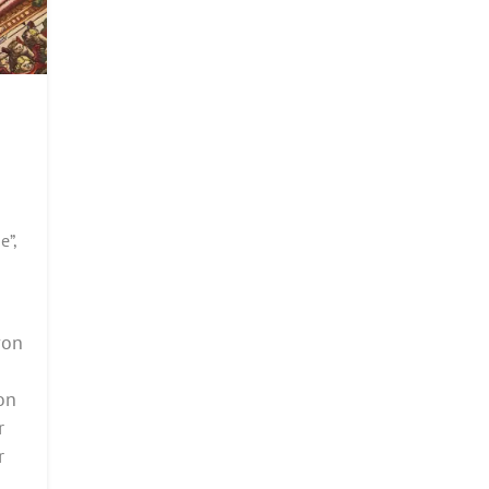
e”,
von
on
r
r