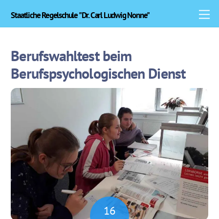
Skip
M
Staatliche Regelschule "Dr. Carl Ludwig Nonne"
to
content
Berufswahltest beim
Berufspsychologischen Dienst
16