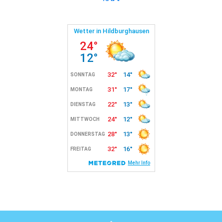
font
font
font
size.
size.
size.
Back