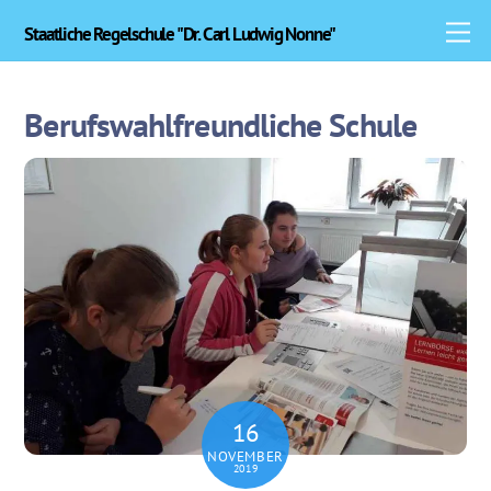
Skip
M
Staatliche Regelschule "Dr. Carl Ludwig Nonne"
to
content
Berufswahlfreundliche Schule
16
NOVEMBER
2019