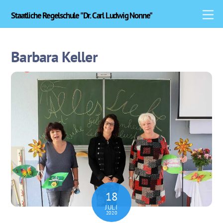
Skip
M
Staatliche Regelschule "Dr. Carl Ludwig Nonne"
to
content
Barbara Keller
18
JULI
2020