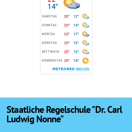
Back
Staatliche Regelschule "Dr. Carl
To
Ludwig Nonne"
Top