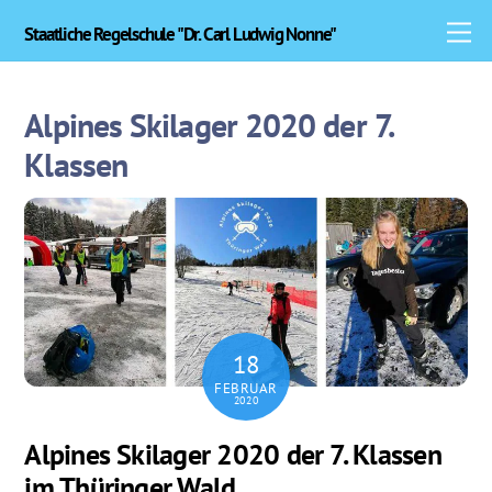
Skip
M
Staatliche Regelschule "Dr. Carl Ludwig Nonne"
to
content
Alpines Skilager 2020 der 7.
Klassen
18
FEBRUAR
2020
Alpines Skilager 2020 der 7. Klassen
im Thüringer Wald