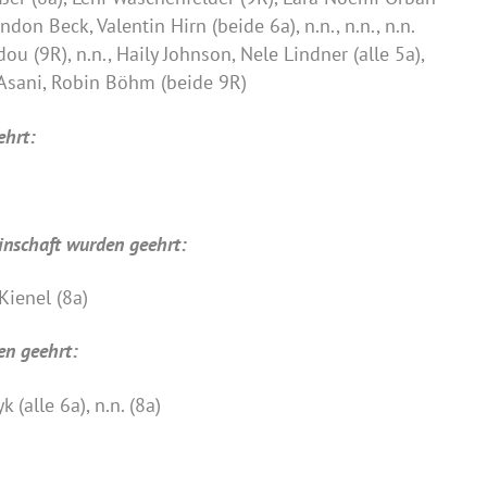
, Brandon Beck, Valentin Hirn (beide 6a), n.n., n.n., n
otanidou (9R), n.n., Haily Johnson, Nele Lindner (alle 5
Asani, Robin Böhm (beide 9R)
ehrt:
inschaft wurden geehrt:
Kienel (8a)
en geehrt:
(alle 6a), n.n. (8a)