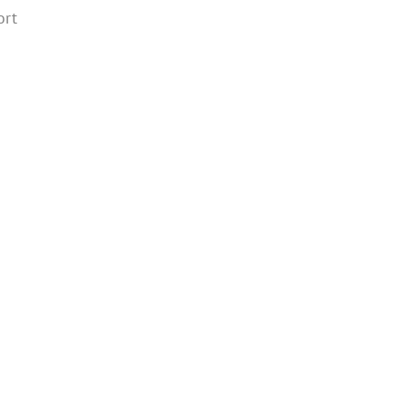
ort
rd
ie
ban