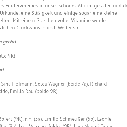
s Fördervereines in unser schönes Atrium geladen und d
 Urkunde, eine Süßigkeit und einige sogar eine kleine
ielten. Mit einem Gläschen voller Vitamine wurde
zlichen Glückwunsch und: Weiter so!
n geehrt:
alle 9R)
rt:
 6b), Sina Hofmann, Solea Wagner (beide 7a), Richa
dde, Emilia Rau (beide 9R)
eya Göpfert (9R), n.n. (5a), Emilio Schmeußer (5b), Leon
Kraußer (8a), Leni Wäschenfelder (9R), Lara Noemi Or