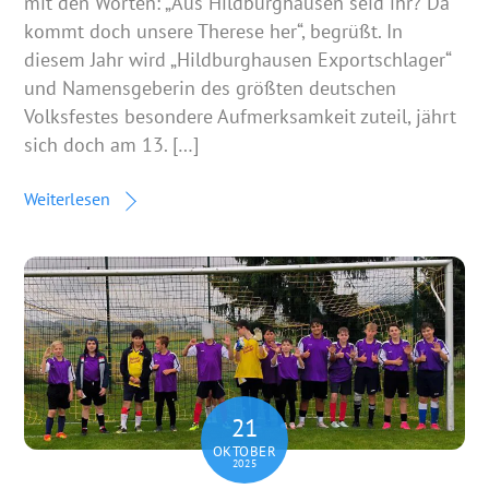
mit den Worten: „Aus Hildburghausen seid ihr? Da
kommt doch unsere Therese her“, begrüßt. In
diesem Jahr wird „Hildburghausen Exportschlager“
und Namensgeberin des größten deutschen
Volksfestes besondere Aufmerksamkeit zuteil, jährt
sich doch am 13. […]
Weiterlesen
21
OKTOBER
2025