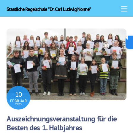
Skip
M
Staatliche Regelschule "Dr. Carl Ludwig Nonne"
to
content
10
FEBRUAR
2025
Auszeichnungsveranstaltung für die
Besten des 1. Halbjahres