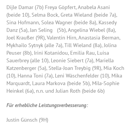
Dijle Damar (7b) Freya Göpfert, Anabela Asani
(beide 10), Selma Bock, Greta Wieland (beide 7a),
Sina Hofmann, Solea Wagner (beide 8a), Kassedy
Danz (5a), Jan Seling (5b), Angelina Wiebel (8a),
Joel Kraußer (9R), Valentin Hirn, Anastasia Berman,
Mykhailo Sytnyk (alle 7a), Till Wieland (8a), Jolina
Peuser (8b), Irini Kotanidou, Emilia Rau, Luisa
Sauerbrey (alle 10), Leonie Siebert (7a), Mariella
Katzenberger (5a), Stella-Joan Treybig (9R), Mia Koch
(10), Hanna Toni (7a), Leni Wäschenfelder (10), Mika
Marquardt, Laura Markova (beide 5b), Mila-Sophie
Heinkel (6a), n.n. und Julian Roth (beide 6b)
Für erhebliche Leistungsverbesserung:
Justin Günsch (9H)